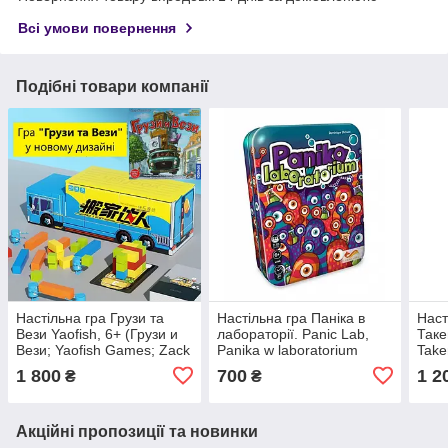
Всі умови повернення
Подібні товари компанії
Настільна гра Грузи та
Настільна гра Паніка в
Наст
Вези Yaofish, 6+ (Грузи и
лабораторії. Panic Lab,
Таке
Вези; Yaofish Games; Zack
Panika w laboratorium
Take
& Pack; Pack & Stack, 搬家
1 800
700
1 2
₴
₴
达人 Gameland 游戏大陆)
Акційні пропозиції та новинки