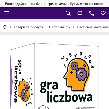
Розглядайка - настільні ігри, віммельбухи. А також пояси 
Товари та послуги
Настільні ігри
Настільна математич