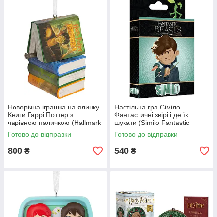
Новорічна іграшка на ялинку.
Настільна гра Сіміло
Книги Гаррі Поттер з
Фантастичні звірі і де їх
чарівною паличкою (Hallmark
шукати (Similo Fantastic
ornaments Harry Potter)
Beasts and Where to Find
Готово до відправки
Готово до відправки
Them, Симило
Фантастические твари
800
540
₴
₴