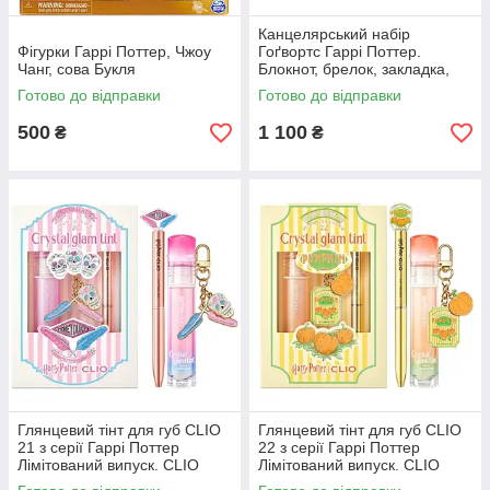
Канцелярський набір
Фігурки Гаррі Поттер, Чжоу
Гоґвортс Гаррі Поттер.
Чанг, сова Букля
Блокнот, брелок, закладка,
значок, ручка.
Готово до відправки
Готово до відправки
500
1 100
₴
₴
Глянцевий тінт для губ CLIO
Глянцевий тінт для губ CLIO
21 з серії Гаррі Поттер
22 з серії Гаррі Поттер
Лімітований випуск. CLIO
Лімітований випуск. CLIO
Harry Potter Crystal Glam Tint
Harry Potter Crystal Glam Tint