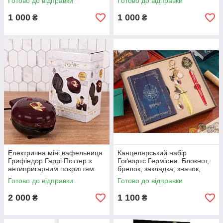
Готово до відправки
Готово до відправки
Limited Set
Limited Set
1 000
1 000
₴
₴
Електрична міні вафельниця
Канцелярський набір
Грифіндор Гаррі Поттер з
Гоґвортс Герміона. Блокнот,
антипригарним покриттям.
брелок, закладка, значок,
Harry Potter Checkmate
ручка.
Готово до відправки
Готово до відправки
Gryffindor Mini Waffle Maker
2 000
1 100
₴
₴