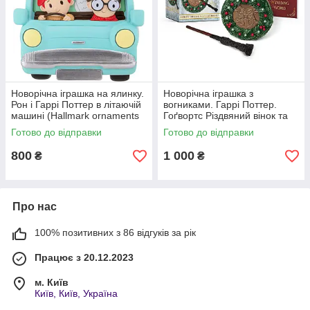
Новорічна іграшка на ялинку.
Новорічна іграшка з
Рон і Гаррі Поттер в літаючій
вогниками. Гаррі Поттер.
машині (Hallmark ornaments
Гоґвортс Різдвяний вінок та
Ron & Harry Potter in Flying
чарівна паличка.
Готово до відправки
Готово до відправки
Card)
800
1 000
₴
₴
Про нас
100% позитивних з 86 відгуків за рік
Працює з 20.12.2023
м. Київ
Київ, Київ, Україна