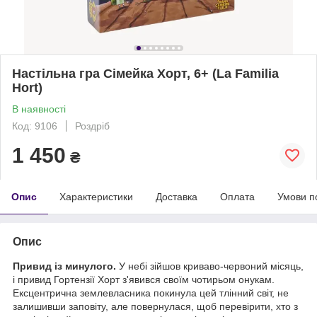
Настільна гра Сімейка Хорт, 6+ (La Familia
Hort)
В наявності
Код: 9106
Роздріб
1 450
₴
Опис
Характеристики
Доставка
Оплата
Умови п
Опис
Привид із минулого.
У небі зійшов криваво-червоний місяць,
і привид Гортензії Хорт з'явився своїм чотирьом онукам.
Ексцентрична землевласника покинула цей тлінний світ, не
залишивши заповіту, але повернулася, щоб перевірити, хто з