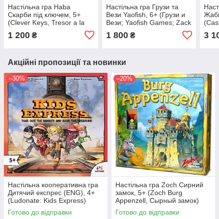
Настільна гра Haba
Настільна гра Грузи та
Наст
Скарби під ключем, 5+
Вези Yaofish, 6+ (Грузи и
Жабк
(Clever Keys, Tresor a la
Вези; Yaofish Games; Zack
(Cas
cle, Entschlüsselt)
& Pack; Pack & Stack, 搬家
Haba
1 200
1 800
3 1
₴
₴
达人 Gameland 游戏大陆)
casti
Esca
Акційні пропозиції та новинки
–30%
–20%
Настільна кооперативна гра
Настільна гра Zoch Сирний
Дитячий експрес (ENG), 4+
замок, 5+ (Zoch Burg
(Ludonate: Kids Express)
Appenzell, Сырный замок)
Готово до відправки
Готово до відправки