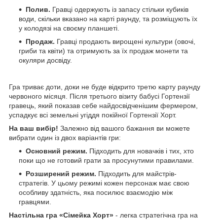
Полив.
Гравці одержують із запасу стільки кубиків
води, скільки вказано на карті раунду, та розміщують їх
у колодязі на своєму планшеті.
Продаж.
Гравці продають вирощені культури (овочі,
гриби та квіти) та отримують за їх продаж монети та
окуляри досвіду.
Гра триває доти, доки не буде відкрито третю карту раунду
червоного місяця. Після третього візиту бабусі Гортензії
гравець, який показав себе найдосвідченішим фермером,
успадкує всі земельні угіддя покійної Гортензії Хорт.
На ваш вибір!
Залежно від вашого бажання ви можете
вибрати один із двох варіантів гри:
Основний режим.
Підходить для новачків і тих, хто
поки що не готовий грати за просунутими правилами.
Розширений режим.
Підходить для майстрів-
стратегів. У цьому режимі кожен персонаж має свою
особливу здатність, яка посилює взаємодію між
гравцями.
Настільна гра «Сімейка Хорт»
- легка стратегічна гра на