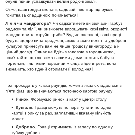
онуків гідний успадкувати великі родючі землі.
Отже, ваші грядки вкопані, садовий інвентар під рукою –
гонитва за спадщиною починається!
Лілія чи мандрагора?
Чи саджатимете ви звичайні гарбуз,
редиску та лілії, чи ризикнете вирощувати хижі квіти, окористі
мандрагори та отруйні гриби? Будьте впевнені, ваші праці
будуть щедро винагороджені, адже вчасно політі та удобрені
культури принесуть вам не лише грошову винагороду, а й
цінний досвід. Однак не йдіть з головою в городництво,
пам'ятайте, що за всіма вашими діями стежить бабуся
Гортензія, і як тільки червоний місяць зійде втретє, вона
визначить, хто гідний отримати її володіння!
Гра проходить у кілька раундів, кожен з яких складається з
п'яти фаз, що визначаються поточною картою раунду:
Ринок.
Формуємо ринок із карт у центрі столу.
Купівля.
Гравці можуть по черзі купити по одній
картці з ринку за раз, заплативши вказану кількість
монет.
Добриво.
Гравці отримують із запасу по одному
кубику добрив.