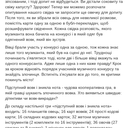
зіпсованим, і тоді допит не відбудеться. Ви дістали соковиту та
свіжу капусту? Здорово! Тепер ми можемо розпочати
опитування нашого свідка чи запросити ще овечку для допиту.
Після того, як ви зібрали всіх овець для невеликої розмови,
помістіть карти одну за одною в бубл-перекладач, щоб
розшифрувати свідчення. Кожна свідка розповість, якого
музиканта вона бачила на конкурсі і в який одяг був
одягнений вовк, який він зустрів.
Вівці брали участь у конкурсі одна за одною, тож кожна знає
лише того музиканта, який був на сцені до неї. Труднощі
починають з'являтися тоді, коли дві і більше вівці вкажуть на
одного конкурсанта. Адже лише одна з них каже правду! Крок
за кроком відновіть порядок учасників музичного конкурсу та
знайдіть злочинця. Встигніть з'ясувати все до того, як критики
покинуть місто!
Підступний вовк і зникла нота - чудова кооперативна гра, в
якій гравці шукають злочинного вовка. Хто виявиться швидше:
дітективи чи вовк-викрадач?
До складу настільної гри «підступний вовк і зникла нота»
входить: 16 планшетів овець; 16 карт вовків; 24 прості кодові
карти; 16 складних кодових карток; 32 жетони музичних
інструментів (2 комплекти по 16 інструментів); 36 овочів (27
стиглих та 9 гнилих); 1 мішечок для овочів; 1 перекладач