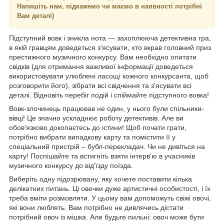
Напишіть нам, підкажемо чи маємо в наявності потрібні
Вам деталі)
Підступний вовк і зникла нота — захоплююча детективна гра,
в якій гравцям доведеться з'ясувати, хто вкрав головний приз
престижного музичного конкурсу. Вам необхідно опитати
свідків (для отримання важливої інформації доведеться
використовувати улюблені ласощі кожного конкурсанта, щоб
розговорити його), зібрати всі свідчення та з'ясувати всі
деталі. Відновіть перебіг подій і спіймайте підступного вовка!
Вовк-злочинець працював не один, у нього були спільники-
вівці! Це значно ускладнює роботу детективів. Але ви
обов'язково докопаєтесь до істини! Щоб почати грати,
потрібно вибрати випадкову карту та помістити її у
спеціальний пристрій – бубл-перекладач. Чи не дивіться на
карту! Поспішайте та встигніть взяти інтерв'ю в учасників
музичного конкурсу до від'їзду поїзда.
Виберіть одну підозрювану, яку хочете поставити кілька
делікатних питань. Ці овечки дуже артистичні особистості, і їх
треба вміти розмовляти. У цьому вам допоможуть свіжі овочі,
які вони люблять. Вам потрібно не дивлячись дістати
потрібний овоч із мішка. Але будьте пильні: овоч може бути