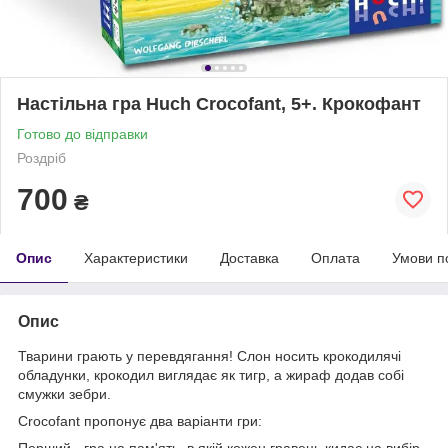
Настільна гра Huch Crocofant, 5+. Крокофант
Готово до відправки
Роздріб
700
₴
Опис
Характеристики
Доставка
Оплата
Умови п
Опис
Тварини грають у перевдягання! Слон носить крокодилячі
обладунки, крокодил виглядає як тигр, а жираф додав собі
смужки зебри.
Crocofant пропонує два варіанти гри:
Перший - гра на пам'ять, в якій кожен гравець кидає на вибір