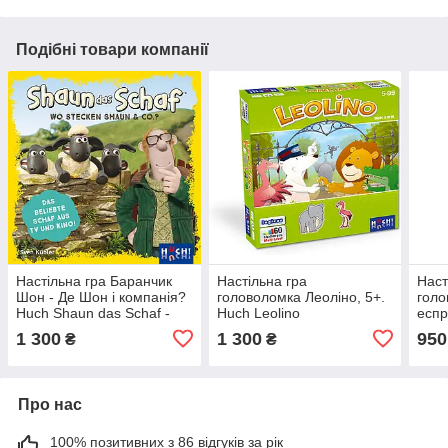
Подібні товари компанії
Настільна гра Баранчик
Настільна гра
Наст
Шон - Де Шон і компанія?
головоломка Леоліно, 5+.
голо
Huch Shaun das Schaf -
Huch Leolino
еспр
Wo stecken Shaun und
dopp
1 300
1 300
950
₴
₴
Co? (Shaun the Sheep)
Про нас
100% позитивних з 86 відгуків за рік