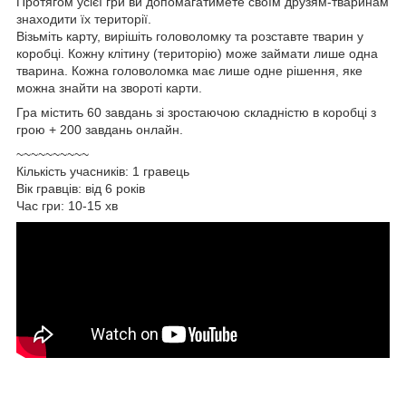
Протягом усієї гри ви допомагатимете своїм друзям-тваринам
знаходити їх території.
Візьміть карту, вирішіть головоломку та розставте тварин у
коробці. Кожну клітину (територію) може займати лише одна
тварина. Кожна головоломка має лише одне рішення, яке
можна знайти на звороті карти.
Гра містить 60 завдань зі зростаючою складністю в коробці з
грою + 200 завдань онлайн.
~~~~~~~~~~
Кількість учасників: 1 гравець
Вік гравців: від 6 років
Час гри: 10-15 хв