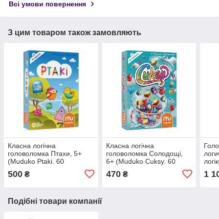
Всі умови повернення
З цим товаром також замовляють
Класна логічна
Класна логічна
Голо
головоломка Птахи, 5+
головоломка Солодощі,
логи
(Muduko Ptaki. 60
6+ (Muduko Cuksy. 60
логі
zagadek, Gamme Logic
zagadek, Gamme Logic)
рокі
500
470
1 1
₴
₴
Birds)
Подібні товари компанії