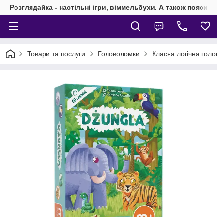
Розглядайка - настільні ігри, віммельбухи. А також пояси 
Товари та послуги
Головоломки
Класна логічна голо